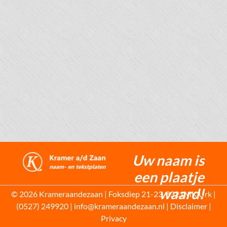
Uw naam is
een plaatje
waard!
© 2026 Krameraandezaan | Foksdiep 21-23, 8321MK Urk |
(0527) 249920 | info@krameraandezaan.nl |
Disclaimer
|
Privacy