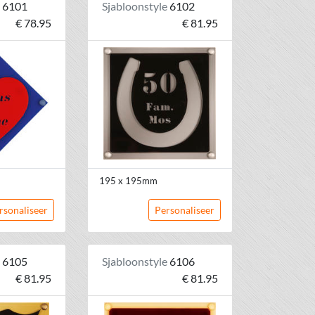
e
6101
Sjabloonstyle
6102
€ 78.95
€ 81.95
195 x 195mm
rsonaliseer
Personaliseer
e
6105
Sjabloonstyle
6106
€ 81.95
€ 81.95