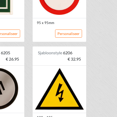
95 x 95mm
rsonaliseer
Personaliseer
e
6205
Sjabloonstyle
6206
€ 26.95
€ 32.95