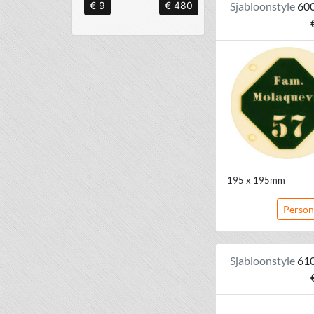
Sjabloonstyle
60
€ 9
€ 480
195 x 195mm
Person
Sjabloonstyle
61