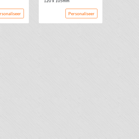
120 x 105mm
rsonaliseer
Personaliseer