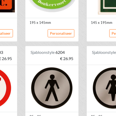
195 x 145mm
145 x 195mm
aliseer
Personaliseer
Pe
03
Sjabloonstyle
6204
Sjabloonstyl
€ 26.95
€ 26.95