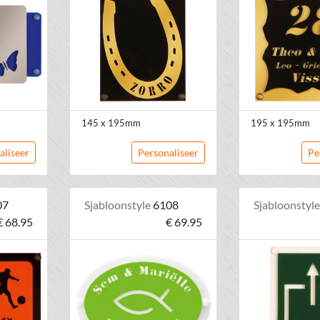
145 x 195mm
195 x 195mm
aliseer
Personaliseer
Pe
07
Sjabloonstyle
6108
Sjabloonstyl
€ 68.95
€ 69.95