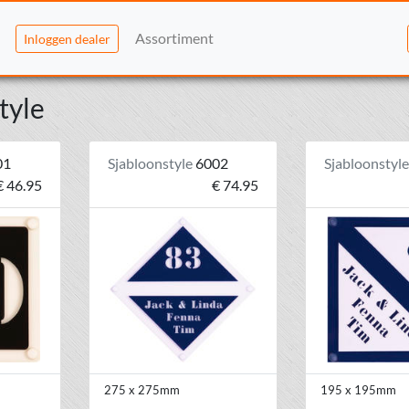
Assortiment
Inloggen dealer
tyle
01
Sjabloonstyle
6002
Sjabloonstyl
€ 46.95
€ 74.95
275 x 275mm
195 x 195mm