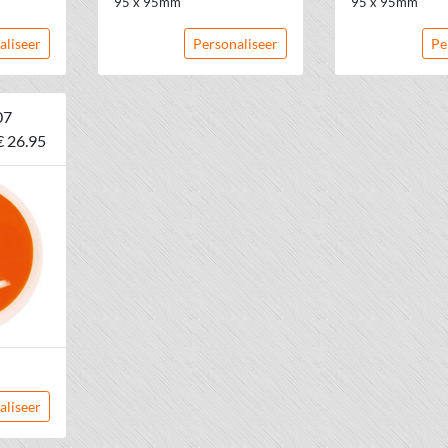
95 x 95mm
95 x 95mm
aliseer
Personaliseer
Pe
07
€ 26.95
aliseer