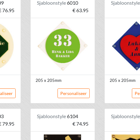
09
Sjabloonstyle
6010
Sjabloonstyl
€ 76.95
€ 63.95
205 x 205mm
205 x 205mm
aliseer
Personaliseer
Pe
03
Sjabloonstyle
6104
Sjabloonstyl
€ 79.95
€ 74.95