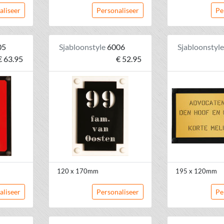
aliseer
Personaliseer
Pe
05
Sjabloonstyle
6006
Sjabloonstyl
€ 63.95
€ 52.95
120 x 170mm
195 x 120mm
aliseer
Personaliseer
Pe