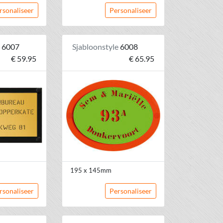
rsonaliseer
Personaliseer
e
6007
Sjabloonstyle
6008
€ 59.95
€ 65.95
195 x 145mm
rsonaliseer
Personaliseer