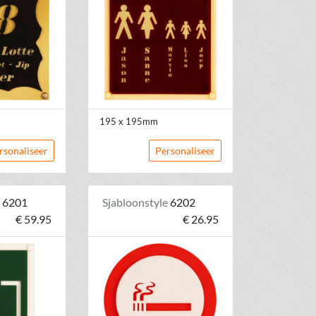
195 x 195mm
rsonaliseer
Personaliseer
e
6201
Sjabloonstyle
6202
€ 59.95
€ 26.95