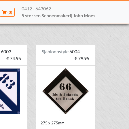
0412 - 643062
(0)
5 sterren Schoenmakerij John Moes
e
6003
Sjabloonstyle
6004
€ 74.95
€ 79.95
275 x 275mm