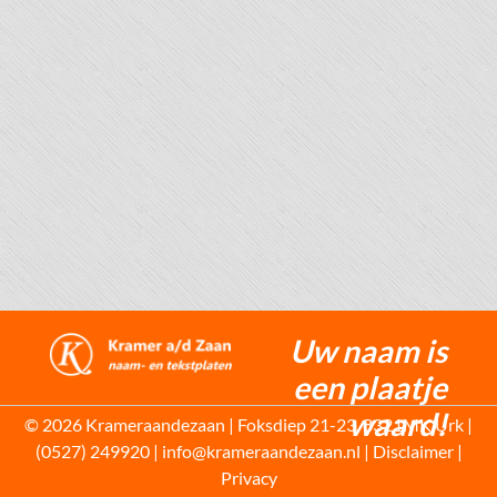
Uw naam is
een plaatje
waard!
© 2026 Krameraandezaan | Foksdiep 21-23, 8321MK Urk |
(0527) 249920 | info@krameraandezaan.nl |
Disclaimer
|
Privacy